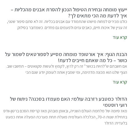
ייעוץ מומחה ובחירת הטיפול הנכון להסרת אבנים מהכליות –
איך לדעת מה הכי מתאים לך?
כולנו מכירים לפחות מישהו שהתמודד עם אבנים בכליות. זה לא סתם סיפור שטני,
זה עניין של איכות חיים, כאבים עזים ולפעמים גם פחדים. כשמדובר בסילוק
קרא עוד
הבנת הגוף: איך אורטופד מומחה מסייע לספורטאים לשמור על
כושר – כל מה שאתם חייבים לדעת!
אם חשבתם ש"להיות בכושר" זה רק לרוץ, לקפוץ ולעשות סקוואטים – תחשבו שוב.
הגוף שלנו הוא מכונה מדהימה, ומי שמבין אותה לעומק יודע שגם הכי
קרא עוד
הדולר כמטבע רזרבה עולמי: האם מעמדו בסכנה? ניתוח של
רועי רוסטמי
מאז סיומה של מלחמת העולם השנייה, ובאופן מובהק מאז קריסת הסכם ברטון-וודס
בתחילת שנות ה-70, הכלכלה העולמית פועלת תחת מערכת הפעלה אחת כמעט
בלעדית: הדולר