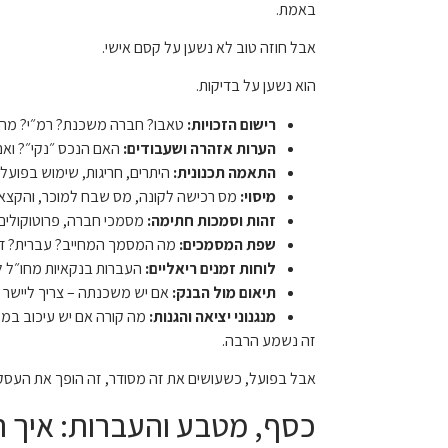
באמת.
אבל חוזה טוב לא נשען על קסם אישי.
הוא נשען על בדיקות.
רישום הזכויות:
טאבו? חברה משכנת? רמ״י? מה ב
הערות אזהרה ושעבודים:
האם הנכס ״נקי״? ואם
התאמה תכנונית:
היתרים, חריגות, שימוש בפועל 
מיסוי:
מס רכישה לקונה, מס שבח למוכר, והקצאת
זהות וסמכות חתימה:
מסמכי חברה, פרוטוקולים, 
שפת המסמכים:
מה המסמך המחייב? עברית? דו ל
לוחות זמנים ריאליים:
העברות בנקאיות מחו״ל לו
תיאום מול הבנק:
אם יש משכנתה – צריך ליישר ק
מנגנוני יציאה והגנות:
מה קורה אם יש עיכוב במס
זה נשמע הרבה.
אבל בפועל, כשעושים את זה מסודר, זה הופך את העסקה
כסף, מטבע והעברות: איך ה