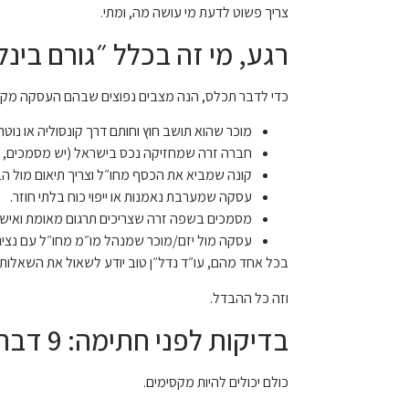
צריך פשוט לדעת מי עושה מה, ומתי.
רגע, מי זה בכלל ״גורם בינלאומי״? 6 תרחי
כדי לדבר תכלס, הנה מצבים נפוצים שבהם העסקה מקב
מוכר שהוא תושב חוץ וחותם דרך קונסוליה או נוטר
חברה זרה שמחזיקה נכס בישראל (יש מסמכים, די
קונה שמביא את הכסף מחו״ל וצריך תיאום מול ה
עסקה שמערבת נאמנות או ייפוי כוח בלתי חוזר.
מסמכים בשפה זרה שצריכים תרגום מאומת ואישו
עסקה מול יזם/מוכר שמנהל מו״מ מחו״ל עם נציג 
בכל אחד מהם, עו״ד נדל״ן טוב יודע לשאול את השאלות 
וזה כל ההבדל.
בדיקות לפני חתימה: 9 דברים שחייבים לעבור עליהם (כן, גם אם כולם נחמדים)
כולם יכולים להיות מקסימים.