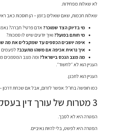
לא שאלות מפחידות.
שאלות חכמות, שאם שואלים בזמן – הן חוסכות כאב ראש 
מי בדיוק הצד שמוכר?
אדם פרטי? חברה? נאמן?
מי חותם בפועל?
ואיך יודעים שיש לו סמכות?
איפה יושבים הכספים עד שמקבלים את מה ש
איך נראית אכיפה אם משהו מתעכב?
לפעמים זה
מה מצב הנכס בישראל?
ומה מצב המסמכים מח
העניין הוא לא ״לחשוד״.
העניין הוא לתכנן.
כמו חופשה בחו״ל: אפשר לזרום, אבל אם שכחת דרכון –
3 מטרות של עורך דין בעסקה בינלאומית – ומה באמת חשוב לקונה
המטרה היא לא לסבך.
המטרה היא לפשט, בלי להיות נאיביים.