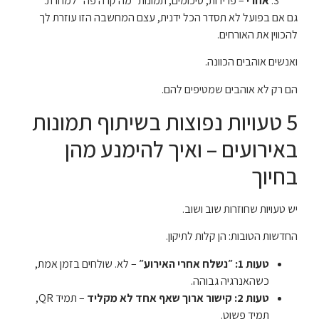
אחרי
– פרידות, סיכומים, תמונות ״מה קרה פה״ למחרת.
גם אם בפועל לא תסדר הכל ידנית, עצם המחשבה הזו עוזרת לך
להכווין את האורחים.
ואנשים אוהבים הכוונה.
הם רק לא אוהבים שמטיפים להם.
5 טעויות נפוצות בשיתוף תמונות
באירועים – ואיך להימנע מהן
בחיוך
יש טעויות שחוזרות שוב ושוב.
החדשות הטובות: הן קלות לתיקון.
טעות 1: ״נשלח אחרי האירוע״
– לא. שולחים בזמן אמת,
כשהאנרגיה גבוהה.
טעות 2: קישור ארוך שאף אחד לא מקליד
– תמיד QR,
תמיד פשוט.