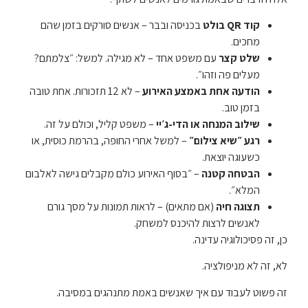
קוד QR בולט
בכניסה ובבר – אנשים סורקים בזמן שהם
מחכים.
שלט קצר
עם משפט אחד – לא מגילה. למשל: ״צלמתם?
מעלים פה וזהו״.
הודעה אחת באמצע האירוע
– לא 12 תזכורות. אחת טובה
בזמן טוב.
שילוב המנחה או הדי-ג׳יי
– משפט קליל, וכולם על זה.
רגע ״שיא צילום״
– למשל אחרי החופה, בהרמת כוסית, או
כשעוגה יוצאת.
הבטחה קטנה
– ״בסוף האירוע כולם מקבלים גישה לאלבום
המלא״.
תצוגה חיה
(אם מתאים) – לראות תמונות על מסך גורם
לאנשים לרצות להיכנס למשחק.
כן, זה פסיכולוגיה עדינה.
לא, זה לא מניפולציה.
זה פשוט לעבוד עם איך שאנשים באמת מתנהגים במסיבה.