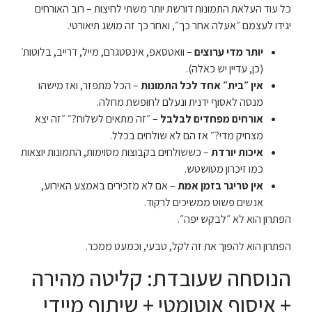
כל עוד העלאת התמונות דורשת יותר משתי לחיצות – רוב האורחים
יגידו לעצמם ״אעלה אחר כך״, ואחר כך זה מושג תיאורטי.
יותר מדי ערוצים
– וואטסאפ, אינסטגרם, מייל, דרייב, בלוטות׳
(כן, עדיין יש כאלה).
אין ״בית״ אחד לכל התמונות
– הכל מתפזר, ואז מישהו
מנסה לאסוף ידנית ונעלם לחופשת מחלה.
אורחים מפחדים לבלבל
– ״זה מתאים לשלוח?״ ״זה יצא
מצחיק מדי?״ אז הם לא שולחים בכלל.
איכות יורדת
– כששולחים בקבוצות מסוימות, התמונות יוצאות
כמו זיכרון מטושטש.
אין טריגר בזמן אמת
– אם לא מזכירים באמצע האירוע,
אנשים פשוט ממשיכים לרקוד.
הפתרון הוא לא ״לבקש יפה״.
הפתרון הוא להפוך את זה לקל, טבעי, וכמעט ממכר.
הנוסחה שעובדת: קליטה מהירה
+ איסוף אוטומטי + שיתוף מיידי