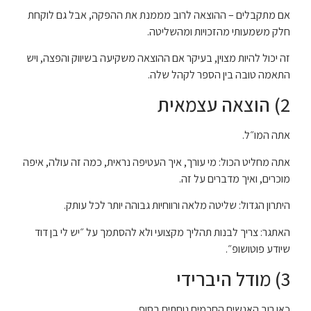
אם מתקבלים – ההוצאה לרוב מממנת את ההפקה, אבל גם לוקחת
חלק משמעותי מהזכויות ומהשליטה.
זה יכול להיות מצוין, בעיקר אם ההוצאה משקיעה בשיווק והפצה, ויש
התאמה טובה בין הספר לקהל שלה.
2) הוצאה עצמאית
אתה המו״ל.
אתה מחליט הכול: מי עורך, איך העטיפה נראית, כמה זה עולה, איפה
מוכרים, ואיך מדברים על זה.
היתרון הגדול: שליטה מלאה ורווחיות גבוהה יותר לכל עותק.
האתגר: צריך לבנות תהליך מקצועי ולא להסתמך על ״יש לי בן דוד
שיודע פוטושופ״.
3) מודל היברידי
כאן רוב האנשים החכמים נוחתים בסוף.