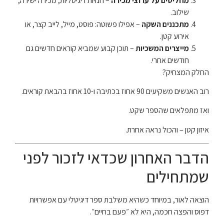
מחליטים על ערוצי מכירה
– חנויות דיגיטליות, מכירה ישירה,
שילוב.
מתכננים השקה
– אפילו פשוטה: פוסט, מייל, לייב קצר, או
אירוע קטן.
מייצרים המשכיות
– תוכן קבוע שמביא קוראים חדשים גם
חודשים אחרי.
החלק המצחיק?
רוב האנשים משקיעים 90 אחוז בכתיבה ו-10 אחוז בהבאת קוראים.
ואז מתפלאים שהספר שקט.
איזון קטן – והכול נראה אחרת.
הדבר האחרון שכדאי לזכור לפני
שמתחילים
הוצאה לאור, במיוחד כשהיא משלבת ספר דיגיטלי עם אפשרויות
דפוס והפצה חכמה, היא לא ״פעם בחיים״.