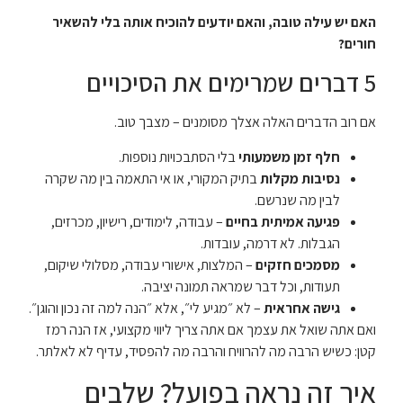
האם יש עילה טובה, והאם יודעים להוכיח אותה בלי להשאיר
חורים?
5 דברים שמרימים את הסיכויים
אם רוב הדברים האלה אצלך מסומנים – מצבך טוב.
חלף זמן משמעותי
בלי הסתבכויות נוספות.
נסיבות מקלות
בתיק המקורי, או אי התאמה בין מה שקרה
לבין מה שנרשם.
פגיעה אמיתית בחיים
– עבודה, לימודים, רישיון, מכרזים,
הגבלות. לא דרמה, עובדות.
מסמכים חזקים
– המלצות, אישורי עבודה, מסלולי שיקום,
תעודות, וכל דבר שמראה תמונה יציבה.
גישה אחראית
– לא ״מגיע לי״, אלא ״הנה למה זה נכון והוגן״.
ואם אתה שואל את עצמך אם אתה צריך ליווי מקצועי, אז הנה רמז
קטן: כשיש הרבה מה להרוויח והרבה מה להפסיד, עדיף לא לאלתר.
איך זה נראה בפועל? שלבים