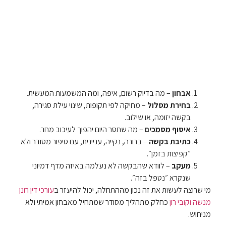
אבחון
– מה בדיוק רשום, איפה, ומה המשמעות המעשית.
בחירת מסלול
– מחיקה לפי תקופות, שינוי עילת סגירה,
בקשה יזומה, או שילוב.
איסוף מסמכים
– מה שחסר היום יהפוך לעיכוב מחר.
כתיבת בקשה
– ברורה, נקייה, עניינית, עם סיפור מסודר ולא
״קפיצות בזמן״.
מעקב
– לוודא שהבקשה לא נעלמה באיזה מדף דמיוני
שנקרא ״נטפל בזה״.
מי שרוצה לעשות את זה נכון מההתחלה, יכול להיעזר ב
עורכי דין רונן
מנשה וקובי רון
כחלק מתהליך מסודר שמתחיל מאבחון אמיתי ולא
מניחוש.